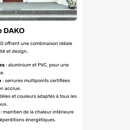
ée DAKO
KO offrent une combinaison idéale
té et design.
es
: aluminium et PVC, pour une
e.
e
: serrures multipoints certifiées
on accrue.
èles et couleurs adaptés à tous les
aux.
e
: maintien de la chaleur intérieure
éperditions énergétiques.