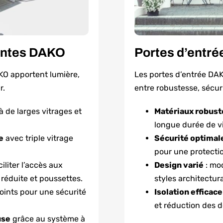
santes DAKO
Portes d’entr
KO apportent lumière,
Les portes d’entrée DA
r.
entre robustesse, sécuri
 de larges vitrages et
Matériaux robust
longue durée de vi
e
avec triple vitrage
Sécurité optimal
pour une protecti
iliter l’accès aux
Design varié
: mod
 réduite et poussettes.
styles architectur
oints pour une sécurité
Isolation efficac
et réduction des d
use
grâce au système à