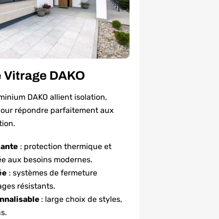
e Vitrage DAKO
minium DAKO allient isolation,
pour répondre parfaitement aux
tion.
mante
: protection thermique et
ée aux besoins modernes.
ée
: systèmes de fermeture
ages résistants.
nnalisable
: large choix de styles,
s.