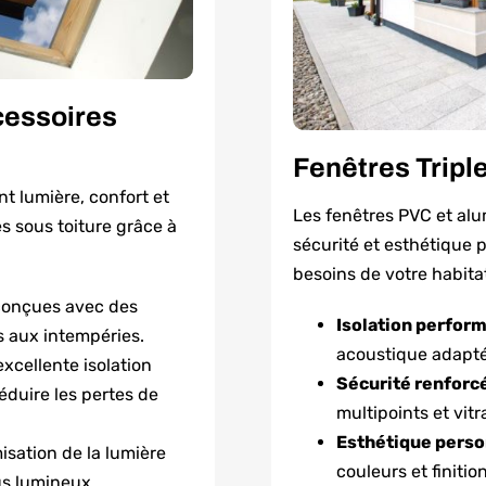
cessoires
Fenêtres Tripl
t lumière, confort et
Les fenêtres PVC et alu
s sous toiture grâce à
sécurité et esthétique 
besoins de votre habita
conçues avec des
Isolation perfor
s aux intempéries.
acoustique adapt
excellente isolation
Sécurité renforc
duire les pertes de
multipoints et vitr
Esthétique perso
isation de la lumière
couleurs et finition
us lumineux.