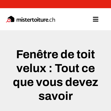
Passer
au
contenu
Toggl
Navig
Toiture
Fenêtre de toit
Façade
velux : Tout ce
Menuiseries
que vous devez
Isolation
savoir
A propos
Devis Gratuit >