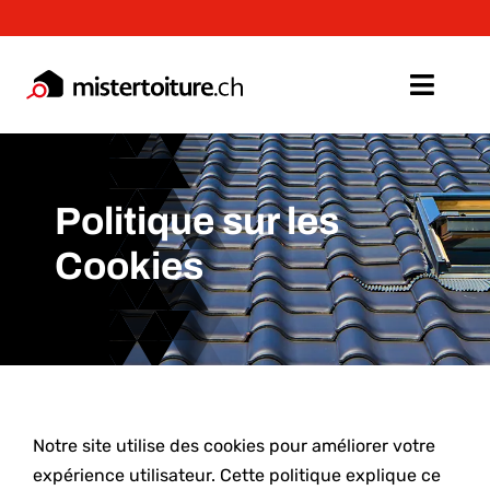
Passer
au
contenu
Toggl
Navig
Toiture
Politique sur les
Façade
Cookies
Menuiseries
Isolation
A propos
Notre site utilise des cookies pour améliorer votre
Devis Gratuit >
expérience utilisateur. Cette politique explique ce