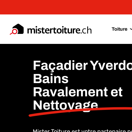
Passer
au
contenu
Toiture
Façadier Yverdo
Bains
Ravalement et
Nettoyage
Mister Toiture est votre partenaire 