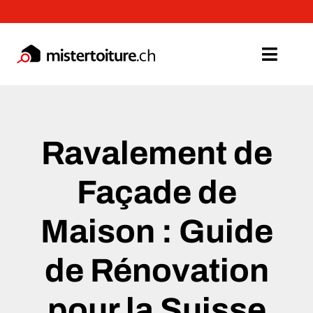
Passer
au
contenu
Toggl
Navig
Toiture
Ravalement de
Façade
Façade de
Menuiseries
Maison : Guide
Isolation
de Rénovation
A propos
pour la Suisse
Devis Gratuit >